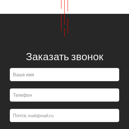
Заказать звонок
Оставьте
это
поле
пустым