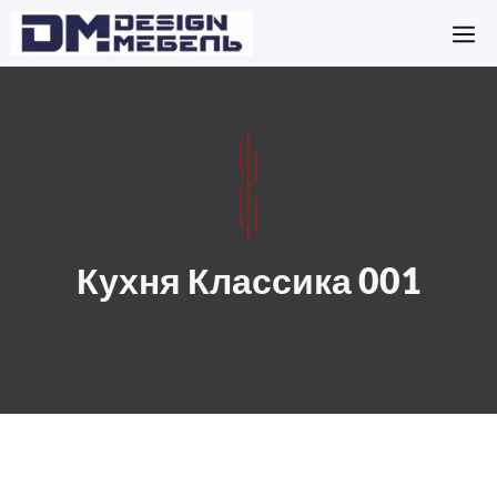
Перейти
М
к
содержимому
Кухня Классика 001