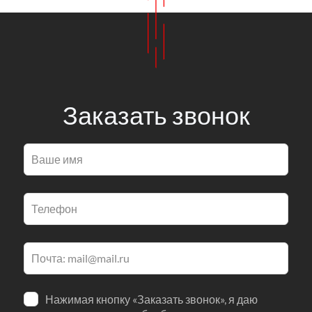
Заказать звонок
Оставьте
это
поле
пустым
Нажимая кнопку «Заказать звонок», я даю