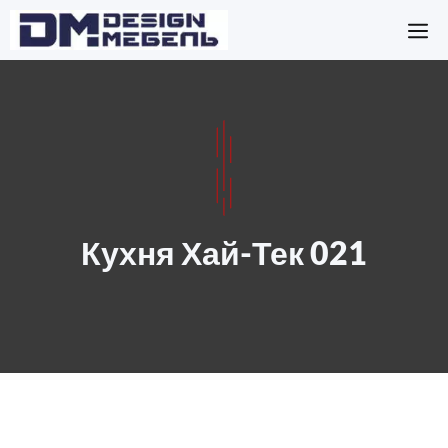
Перейти
М
к
содержимому
Кухня Хай-Тек 021