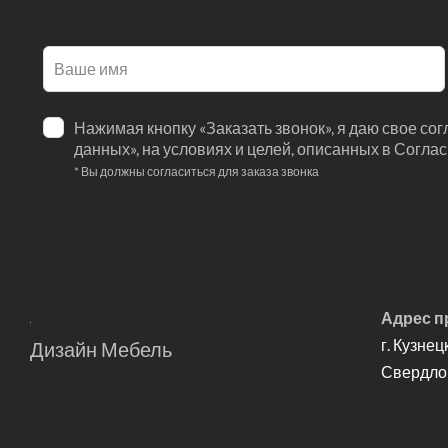
Оставьте
это
поле
Нажимая кнопку «Заказать звонок», я даю свое со
пустым
данных», на условиях и целей, описанных в Согла
* Вы должны согласиться для заказа звонка
Адрес п
г. Кузнец
Дизайн Мебель
Свердлов