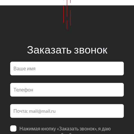
Заказать звонок
Оставьте
это
поле
пустым
Нажимая кнопку «Заказать звонок», я даю