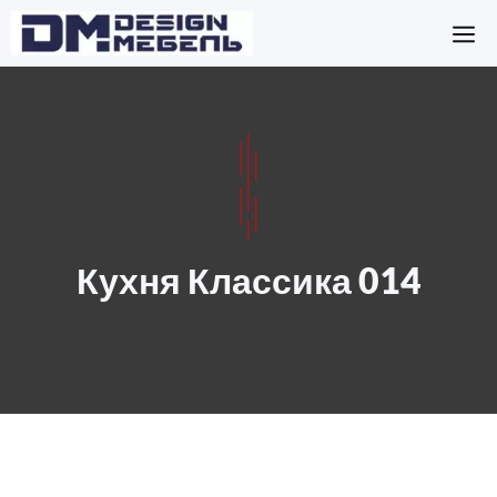
Перейти
М
к
содержимому
Кухня Классика 014