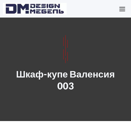
Перейти
М
к
содержимому
Шкаф-купе Валенсия
003