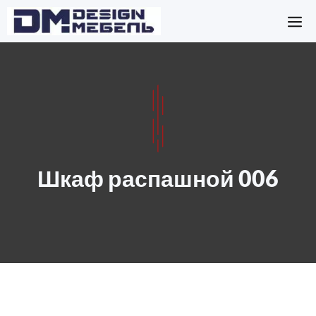
Перейти
М
к
содержимому
Шкаф распашной 006