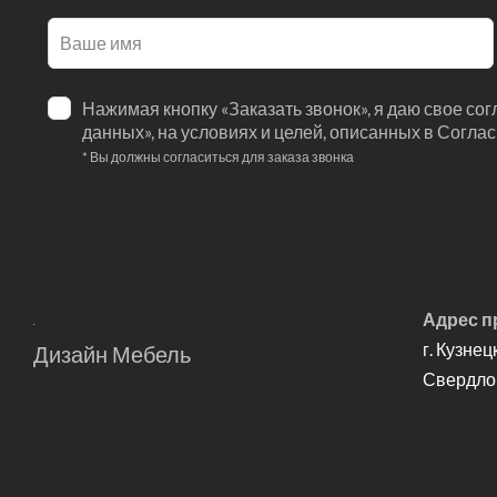
Оставьте
это
поле
Нажимая кнопку «Заказать звонок», я даю свое со
пустым
данных», на условиях и целей, описанных в Согла
* Вы должны согласиться для заказа звонка
Адрес п
г. Кузнец
Дизайн Мебель
Свердлов