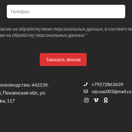
гласие на обработку моих персональных данных, в соответств
сии на обработку персональных данных *
Заказать звонок
+79272863639
роизводства:
442539,
vip.nas003@mail.ru
к, Пензенская обл., ул.
а, 117