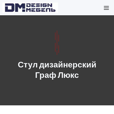
Перейти
М
к
содержимому
Стул дизайнерский
Граф Люкс