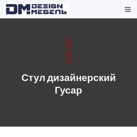
Перейти
М
к
содержимому
Стул дизайнерский
Гусар