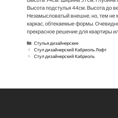
Высота подстулья 44см. Высота до в
Незамысловатый внешне, но, тем не 
каркас, обтекаемые формы. Очевидно
прекрасное решение для квартиры ил
Рубрики
Стулья дизайнерские
Стул дизайнерский Кабриоль Лофт
Стул дизайнерский Кабриоль