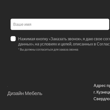
Оставьте
это
поле
Нажимая кнопку «Заказать звонок», я даю свое со
пустым
данных», на условиях и целей, описанных в Согла
* Вы должны согласиться для заказа звонка
Адрес п
г. Кузнец
Дизайн Мебель
Свердлов