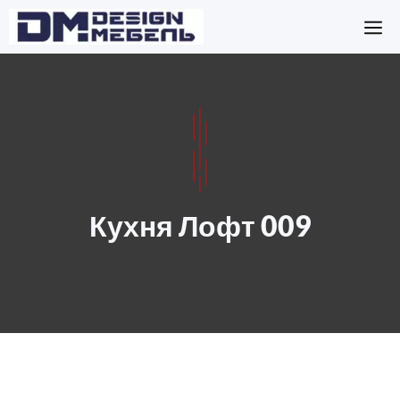
Перейти
М
к
содержимому
Кухня Лофт 009