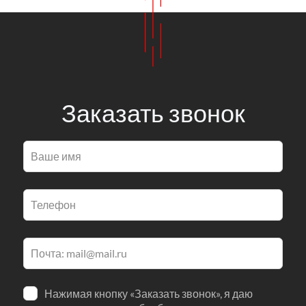
Заказать звонок
Оставьте
это
поле
пустым
Нажимая кнопку «Заказать звонок», я даю