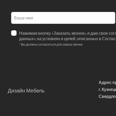
Оставьте
это
поле
Нажимая кнопку «Заказать звонок», я даю свое со
пустым
данных», на условиях и целей, описанных в Согла
* Вы должны согласиться для заказа звонка
Адрес п
г. Кузнец
Дизайн Мебель
Свердлов