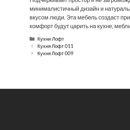
минималистичный дизайн и натураль
вкусом люди. Эта мебель создаст при
комфорт будут царить на кухне, меб
Рубрики
Кухни Лофт
Кухня Лофт 011
Кухня Лофт 009