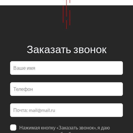
Заказать звонок
Оставьте
это
поле
пустым
Нажимая кнопку «Заказать звонок», я даю