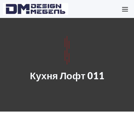
Перейти
М
к
содержимому
Кухня Лофт 011