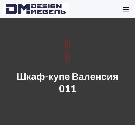
Перейти
М
к
содержимому
Шкаф-купе Валенсия
011