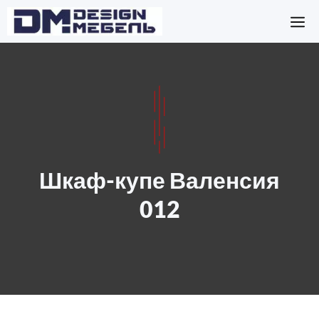
Перейти
М
к
содержимому
Шкаф-купе Валенсия
012